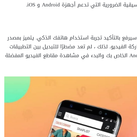
رورية التي تدعم أجهزة Android و iOS.
وهو تطبيق Android متاح مجانًا ، سيرفع بالتأكيد تجربة استخدام هاتفك الذكي. يتميز بمصدر
 الفيديو. لذلك ، لم تعد مضطرًا للتبديل بين التطبيقات
المختلفة. ما عليك سوى تنزيل Snaptube على جهاز Android الخاص بك والبدء في مشاهدة مقاطع الفيديو المفضلة