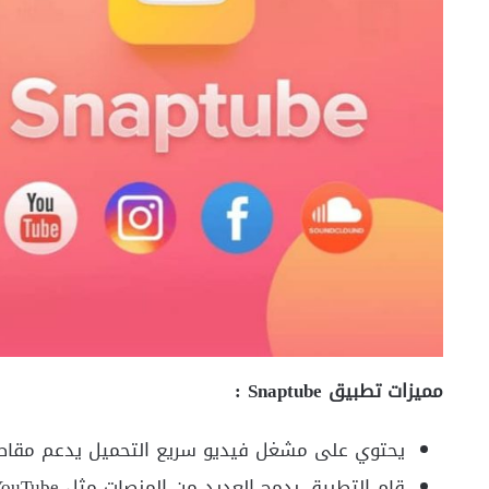
مميزات تطبيق Snaptube :
يحتوي على مشغل فيديو سريع التحميل يدعم مقاطع 
قام التطبيق بدمج العديد من المنصات مثل YouTube و Vimeo و Vevo و Vine و DailyMotion والمزيد.