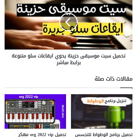
سيت
موسيقى
حزينة
يحوي
ايقاعات
سلو
متنوعة
برابط
تحميل سيت موسيقى حزينة يحوي ايقاعات سلو متنوعة
مباشر
برابط مباشر
مقالات ذات صلة
تحميل برنامج الوطواط للتجسس
تحميل org 2022 vip مهكر