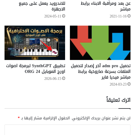
عن بعد ومراقبة الابناء برابط
للاندرويد يعمل على جميع
مباشر
الاجهزة
2024-05-11
2021-11-16
تحميل adm pro آخر إصدار لتحميل
تطبيق SynthGPT لبرمجة اصوات
الملفات بسرعة صاروخية برابط
اورج الموبايل ORG 24
مباشر ميديا فاير
2026-06-15
2024-03-23
اترك تعليقاً
لن يتم نشر عنوان بريدك الإلكتروني.
الحقول الإلزامية مشار إليها بـ
*
ا