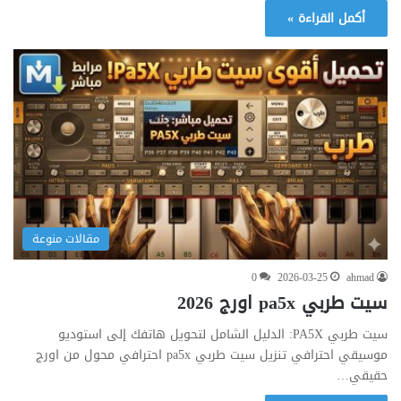
أكمل القراءة »
مقالات منوعة
0
2026-03-25
ahmad
سيت طربي pa5x اورج 2026
سيت طربي PA5X: الدليل الشامل لتحويل هاتفك إلى استوديو
موسيقي احترافي تنزيل سيت طربي pa5x احترافي محول من اورج
حقيقي…