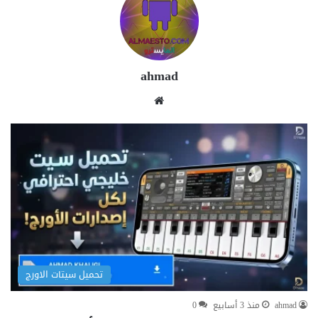
ahmad
مو
قع
الوي
ب
تحميل سيتات الاورج
ahmad
منذ 3 أسابيع
0