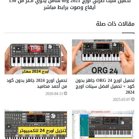
تحميل سيت طربي اورج org 2021 شامل يحوي اكثر من 150
150
ايقاع وصوت برابط مباشر
ايقاع
وصوت
مقالات ذات صلة
برابط
مباشر
تحميل اورج ORG 24 جاهز بدون
تحميل اورج 2024 جاهز بدون كود
كود + تحميل افضل سيتات اورج
من أحمد محاميد
2024
2026-04-11
2025-03-07