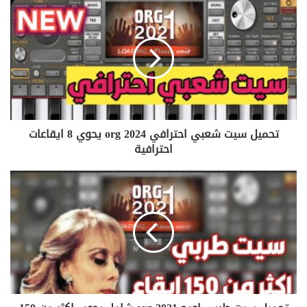
تحميل
سيت
شعبي
احترافي
org
2024
يحوي
8
ايقاعات
تحميل سيت شعبي احترافي org 2024 يحوي 8 ايقاعات
احترافية
احترافية
تحميل
سيت
طربي
اورج
org
2021
شامل
يحوي
اكثر
من