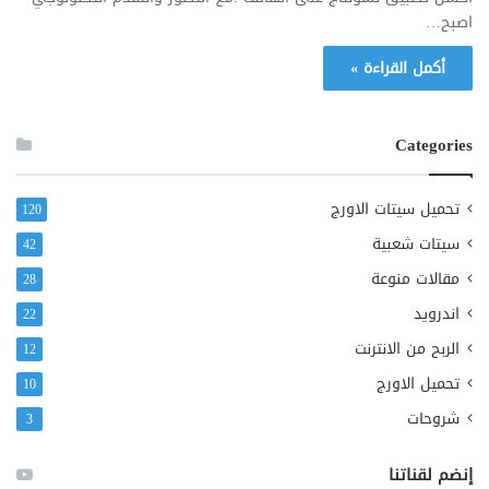
اصبح…
أكمل القراءة »
Categories
تحميل سيتات الاورج
120
سيتات شعبية
42
مقالات منوعة
28
اندرويد
22
الربح من الانترنت
12
تحميل الاورج
10
شروحات
3
إنضم لقناتنا