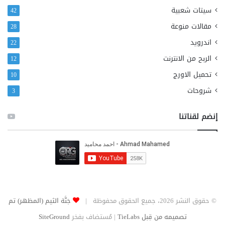
سيتات شعبية
42
مقالات منوعة
28
اندرويد
22
الربح من الانترنت
12
تحميل الاورج
10
شروحات
3
إنضم لقناتنا
© حقوق النشر 2026، جميع الحقوق محفوظة |
جَنَّة الثيم (المظهر) تم
تصميمه من قِبل TieLabs
| مُستضاف بفخر
SiteGround