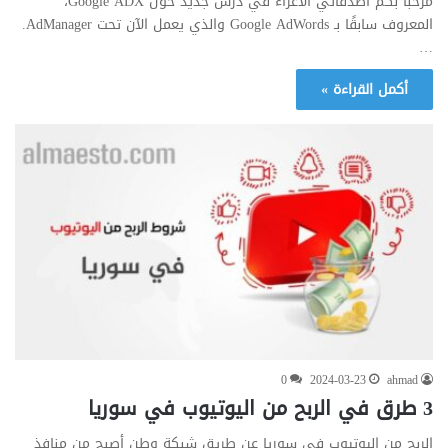
مرحبًا بكم أصدقائي الأعزاء في درس جديد حول Google ADX،
المعروف سابقًا بـ Google AdWords والذي يعمل الآن تحت AdManager.
…
أكمل القراءة »
0
2024-03-23
ahmad
3 طرق في الربح من اليوتيوب في سوريا
الربح من اليوتيوب في سوريا عن طريق شبكة وطن أصبح من منافذ