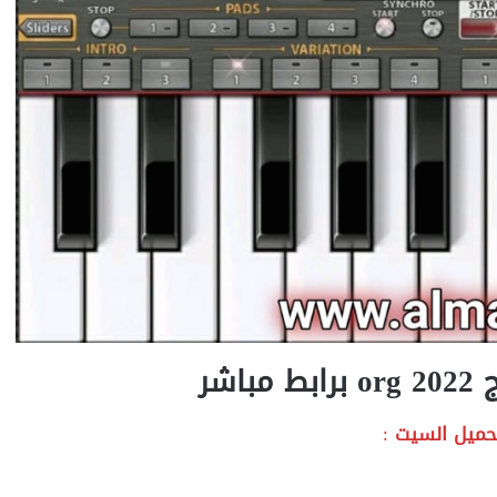
شر
حميل السيت
: