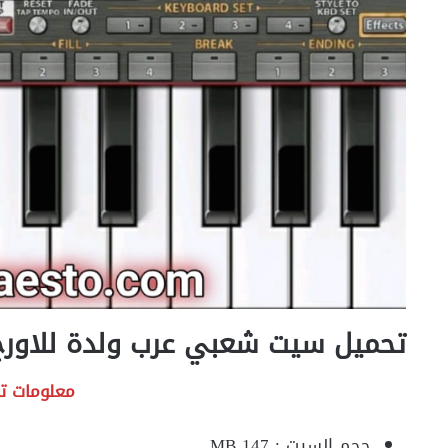
تحميل سيت شعبي عرب ولدة للاورج org 2022 برابط مبا
معلومات ت
حجم السيت : 147 MB