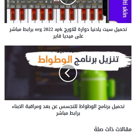
org
2022
apk
برابط
تحميل سيت يادنيا دوارة للاورج org 2022 apk برابط مباشر
مباشر
على
على ميديا فاير
ميديا
فاير
تحميل
برنامج
الوطواط
للتجسس
عن
بعد
ومراقبة
الابناء
برابط
تحميل برنامج الوطواط للتجسس عن بعد ومراقبة الابناء
مباشر
برابط مباشر
مقالات ذات صلة