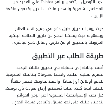
لدى التوصيل . يتضمن برنامج Talabat علي العديد من
المطاعم الشهيرة والسوبر ماركت . الذين يقدمون منفعة
الزبون .
حيث يوفر التطبيق طرق دفع في جميع انحاء العالم
وبسهولة حيث يمككنا الدفع عن طريق البطاقة البنكية
المربوطة بالتطبيق او عن طريق وسائل دفع مباشرة .
طريقة الطلب عبر التطبيق
أضف بياناتك إلى حسابك في تطبيق طلبات الجديد
لتسريع عملية الطلب. واحفظ معلومات بطاقتك المصرفية
للدفع أونلاين أو إنتقادًا، واحفظ عناوينك لتصبح مهيأًا
للطلب أينما كنت، مثلما تَستطيع إرجاع نقودك بأي توقيت.
هل تحب الإستراتيجية المسبق؟ اختر الزمن الموائم
لتوصيل طلبك على نحو مسبق وتفادى قسوة الجوع .