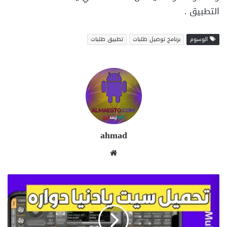
التطبيق .
الوسوم
برنامج توصيل طلبات
تطبيق طلبات
ahmad
موقع
الويب
تحميل
سيت
يادنيا
دوارة
للاورج