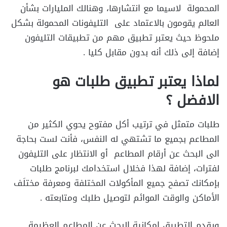
المحمولة لاسيما مع انتشارها، وهنالك المليارات بشأن
العالم يقومون بالاعتماد على التليفونات المحمولة بشكل
ملحوظ حيث يعتبر تطبيق مهم من تطبيقات التليفون
إضافة إلى ذلك أنه بدون مقابل كليا .
لماذا يعتبر تطبيق طلبات هو
الافضل ؟
طلبات متمثل في ترتيب أكل مفتوح يحوي الكثير من
المطاعم بجميع ما تشتهي له النفس، فأنت لست بحاجة
الى البحث عن أرقام المطاعم أو الانتظار على التليفون
لفترات، إضافة لهذا فخلال استخدامك لبرنامج طلبات
بإمكانك تصفح جميع المأكولات المختلفة ومعرفة مختلَف
الأماكن والوقت الموائم لتوصيل طلبك ومتابعته .
ويقدم التطبيق امكانية البحث عن المطاعم العظيمة