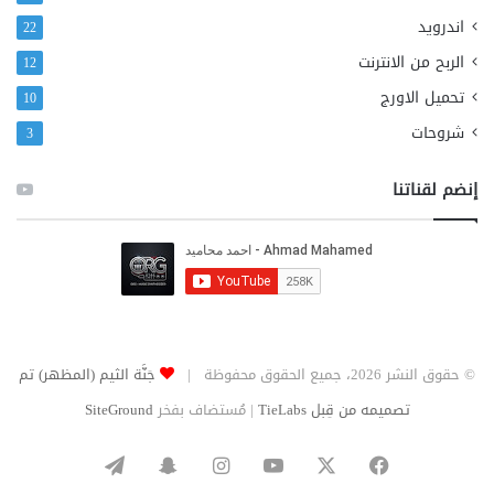
اندرويد
22
الربح من الانترنت
12
تحميل الاورج
10
شروحات
3
إنضم لقناتنا
© حقوق النشر 2026، جميع الحقوق محفوظة |
جَنَّة الثيم (المظهر) تم
تصميمه من قِبل TieLabs
| مُستضاف بفخر
SiteGround
‫X
فيسبوك
‫YouTube
انستقرام
سناب
تيلقرام