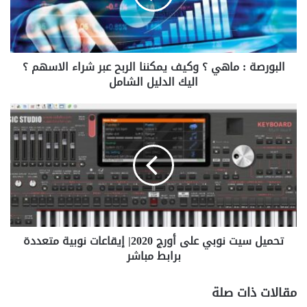
يمكننا
الربح
عبر
شراء
البورصة : ماهي ؟ وكيف يمكننا الربح عبر شراء الاسهم ؟
الاسهم
؟
اليك الدليل الشامل
اليك
الدليل
تحميل
الشامل
سيت
نوبي
على
أورج
2020|
إيقاعات
نوبية
متعددة
تحميل سيت نوبي على أورج 2020| إيقاعات نوبية متعددة
برابط
مباشر
برابط مباشر
مقالات ذات صلة