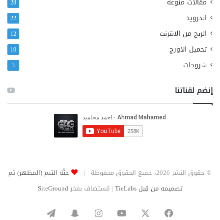
مقالات منوعة
28
اندرويد
22
الربح من الانترنت
12
تحميل الاورج
10
شروحات
3
إنضم لقناتنا
© حقوق النشر 2026، جميع الحقوق محفوظة |
جَنَّة الثيم (المظهر) تم
تصميمه من قِبل TieLabs
| مُستضاف بفخر
SiteGround
‫X
فيسبوك
‫YouTube
انستقرام
سناب
تيلقرام